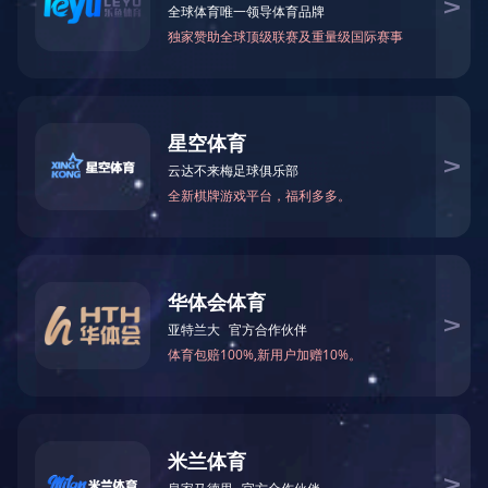
行业动态
EM-Smart 系列
新利·体育(中国)官方网站双头双工位铁芯激光焊接机
电机定转子铁芯快速打样加工服务
水暖洁具行业
新能源电机定转子铁芯激光焊接机
厨具五金行业
新利·体育(中国)官方网站阀芯焊接工作站
包装赋码及标机
|
关于我们
新能源汽车零配件激光焊接机
礼品定制
家电行业
专注于为各行各业提供全系统激光加工设备及自动化产线的解决方
案，拥有超15000+㎡大型现代化的生产基地
模具制造行业中激光加工设备解决方案
武汉总部：湖北省武汉市东湖高新技术开发区光谷三路777号综
合保税区一号标准厂房1层
低压电气行业
无锡工厂：江苏省无锡市江阴市临港科创园23-1
友情链接
：
Em-Smart官网