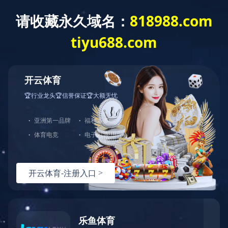
取消
首页
历史记录
清空记录
分享到
产品中心
新浪微博
激光打标系列
微信
案例展示
激光打标系列
激光切割系列
百度贴吧
服务支持
激光切割系列
行业解决方案
光纤激光打标机
豆瓣
激光焊接系列
QQ好友
激光智能生产线
关于创恒
激光焊接系列
客户案例
紫外线激光打标机
精密激光切割机
汽车行业激光智能解决方案
激光清洗系列
新闻中心
激光智能生产线
创客说
走进创恒
CO2激光打标机
大幅激光切割机
新利·体育(中国)官方网站CX-CE-1500手持焊接机_激
轨道交通行业激光智能加工解决方案
激光加工服务
登录入口
激光清洗系列
科技创恒
公司新闻
在线飞行激光打标机
管材激光切割机
新利·体育(中国)官方网站机械手臂激光焊接机
新能源电机定子铁芯激光焊接产线
水泵风机行业
多工位铁芯激光焊接单元
激光加工服务
加入创恒
展会活动
CX-3D系列激光打标机
电机定转子铁芯单工位激光焊接机
新能源电机转子铁芯自动检测压铆产线
新利·体育(中国)官方网站清洗机
眼镜行业