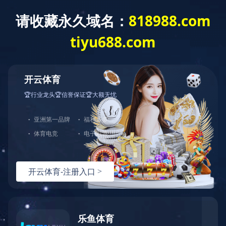
取消
取消
首页
历史记录
清空记录
分享到
产品中心
新浪微博
微信
案例展示
激光打标系列
百度贴吧
服务支持
激光切割系列
行业解决方案
光纤激光打标机
豆瓣
案例展示
QQ好友
Products center
关于创恒
激光焊接系列
客户案例
紫外线激光打标机
精密激光切割机
汽车行业激光智能解决方案
行业解决方案
客户案例
新闻中心
激光智能生产线
创客说
走进创恒
CO2激光打标机
大幅激光切割机
新利·体育(中国)官方网站CX-CE-1500手持焊接机_激
轨道交通行业激光智能加工解决方案
创客说
登录入口
激光清洗系列
科技创恒
公司新闻
在线飞行激光打标机
管材激光切割机
新利·体育(中国)官方网站机械手臂激光焊接机
新能源电机定子铁芯激光焊接产线
水泵风机行业
激光加工服务
加入创恒
展会活动
CX-3D系列激光打标机
电机定转子铁芯单工位激光焊接机
新能源电机转子铁芯自动检测压铆产线
新利·体育(中国)官方网站清洗机
眼镜行业