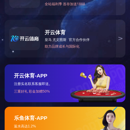
企业微信
微信公众号
|
导航链接入口
产品中心
服务范围
新闻中心
案例展示
关于我们
登录入口
鄂公网安备42018502007872号
©2025 武汉创恒世纪激光科技有限公司 版权所有
鄂ICP备2022002743号-1
米兰（中国）体育·官方网站
|
同花顺·同花顺（中国）官方网
|
开云网
|
星空网页版
|