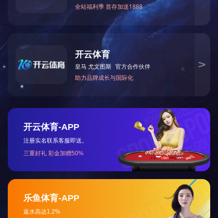
|
登录入口
24小时服务热线：400-027-8558
销售热线：19945005587
邮箱：ch027@ch027.com
清空记录
|
关注我们