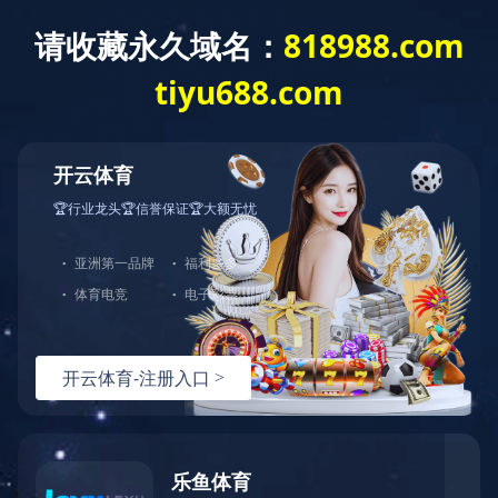
取消
取消
首页
历史记录
清空记录
分享到
产品中心
新浪微博
微信
案例展示
激光打标系列
百度贴吧
服务支持
激光切割系列
行业解决方案
光纤激光打标机
豆瓣
案例展示
QQ好友
Products center
关于创恒
激光焊接系列
客户案例
紫外线激光打标机
精密激光切割机
汽车行业激光智能解决方案
行业解决方案
客户案例
新闻中心
激光智能生产线
创客说
走进创恒
CO2激光打标机
大幅激光切割机
新利·体育(中国)官方网站CX-CE-1500手持焊接机_激
轨道交通行业激光智能加工解决方案
创客说
登录入口
激光清洗系列
科技创恒
公司新闻
在线飞行激光打标机
管材激光切割机
新利·体育(中国)官方网站机械手臂激光焊接机
新能源电机定子铁芯激光焊接产线
水泵风机行业
激光加工服务
加入创恒
展会活动
CX-3D系列激光打标机
电机定转子铁芯单工位激光焊接机
新能源电机转子铁芯自动检测压铆产线
新利·体育(中国)官方网站清洗机
眼镜行业