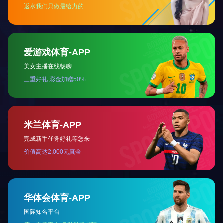
企业微信
微信公众号
|
导航链接入口
产品中心
服务范围
新闻中心
案例展示
关于我们
登录入口
鄂公网安备42018502007872号
©2025 武汉创恒世纪激光科技有限公司 版权所有