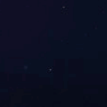
与工艺自动优化。
材料创新适配：研发适用于新型轻量化镜框材料（如碳纤维）
的专属激光参数库。
绿色制造：通过节能设计降低设备能耗，助力企业达成碳中和
目标。
结语 新利·体育(中国)官方网站以“创新谋发展，恒心铸辉煌”为
核心理念，致力于为眼镜行业提供高效、精准的激光加工解决方
案。从切割、焊接到打标，全流程技术赋能企业实现生产革新与品
牌升级。立即联系新利·体育(中国)官方网站，开启您的智能化制造
新篇章！