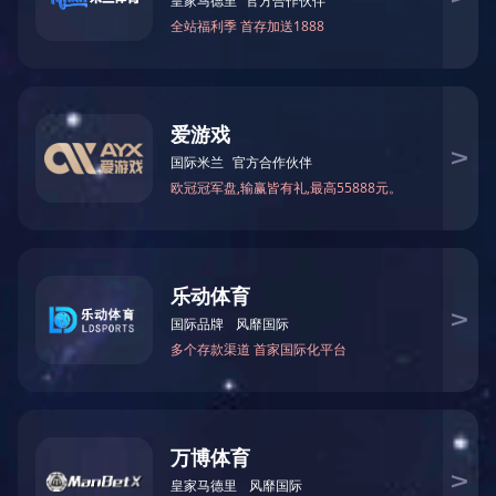
一、眼镜行业激光加工核心痛点与创恒解决
方案